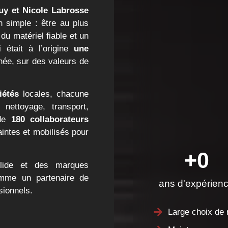
orsque
Guy et Nicole
vec une conviction
 de terrain, en leur
 la hauteur de leurs
prise familiale
s’est
rs de proximité, de
e
13 sociétés
locales,
TP, manutention,
ion. C’est aussi une
ches du terrain, à
+
23
ur vous apporter des
ans d'expérien
riel solide et des
e positionne comme
Large choix 
ngagé aux côtés des
Maintenance