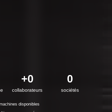
+
94
5
ce
collaborateurs
sociétés
de machines disponibles
 multimarques assurée