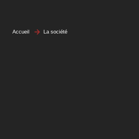
Une seule identité, plusieurs savoir-faire.
Accueil
La société