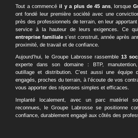
Tout a commencé
il y a plus de 45 ans
, l
Labrosse
ont fondé leur première société a
simple : être au plus près des professionnels
apportant du matériel fiable et un service à
exigences. Ce qui était à l’origine
une entre
construit, année après année, sur des valeu
travail et de confiance.
Aujourd’hui, le Groupe Labrosse rassembl
chacune experte dans son domaine : B
nettoyage, transport, outillage et distribut
équipe de
180 collaborateurs
engagés, pro
l’écoute de vos contraintes et mobilisés po
réponses simples et efficaces.
Implanté localement, avec un parc maté
marques reconnues, le Groupe Labrosse s
un partenaire de confiance, durablement e
professionnels.