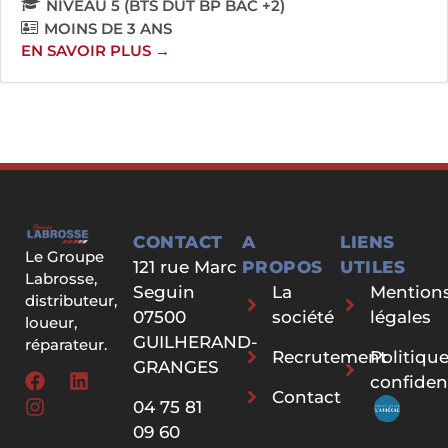
NIVEAU 5 (BTS DUT BP BAC +2)
MOINS DE 3 ANS
EN SAVOIR PLUS
CONTACT
A
LIENS
Le Groupe
121 rue Marc
PROPOS
UTILES
Labrosse,
Seguin
La
Mention
distributeur,
07500
société
légales
loueur,
GUILHERAND-
réparateur.
Recrutement
Politiqu
GRANGES
confident
Contact
04 75 81
09 60