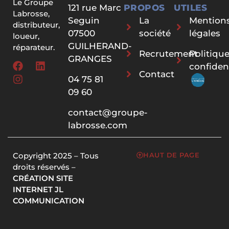
Le Groupe
121 rue Marc
PROPOS
UTILES
Labrosse,
Seguin
La
Mention
distributeur,
07500
société
légales
loueur,
GUILHERAND-
réparateur.
Recrutement
Politiqu
GRANGES
confident
Contact
04 75 81
09 60
contact@groupe-
labrosse.com
Copyright 2025 – Tous
HAUT DE PAGE
droits réservés –
CRÉATION SITE
INTERNET JL
COMMUNICATION