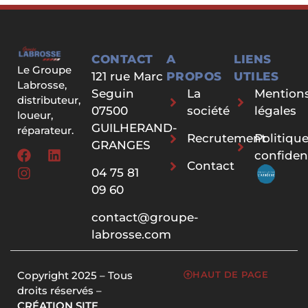
CONTACT
A
LIENS
Le Groupe
121 rue Marc
PROPOS
UTILES
Labrosse,
Seguin
La
Mention
distributeur,
07500
société
légales
loueur,
GUILHERAND-
réparateur.
Recrutement
Politiqu
GRANGES
confident
Contact
04 75 81
09 60
contact@groupe-
labrosse.com
Copyright 2025 – Tous
HAUT DE PAGE
droits réservés –
CRÉATION SITE