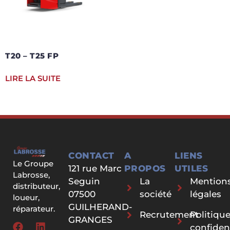
T20 – T25 FP
LIRE LA SUITE
CONTACT
A
LIENS
Le Groupe
121 rue Marc
PROPOS
UTILES
Labrosse,
Seguin
La
Mention
distributeur,
07500
société
légales
loueur,
GUILHERAND-
réparateur.
Recrutement
Politiqu
GRANGES
confident