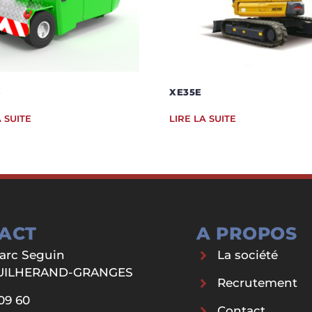
S
XE35E
A SUITE
LIRE LA SUITE
ACT
A PROPOS
Marc Seguin
La société
GUILHERAND-GRANGES
Recrutement
09 60
Contact