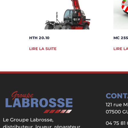
HTH 20.10
MC 25
LIRE LA SUITE
LIRE L
CONT
121 rue 
07500 
Le Groupe Labrosse,
04 75 81 
distributeur, loueur, réparateur.